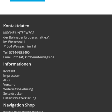
In den Warenkorb
In den Warenkorb
In den Warenkorb
Kontaktdaten
KIRCHE UNTERWEGS
der Bahnauer Bruderschaft e.V.
Im Wiesental 1
71554 Weissach im Tal
Tel: 07144/885490
Email: info (at) kircheunterwegs.de
Informationen
Kontakt
Impressum
AGB
Versand
Widerrufsbelehrung
Seite drucken
Datenschutzerklärung
Navigation Shop
Kinder-Praxishilfen (KiBiWo)