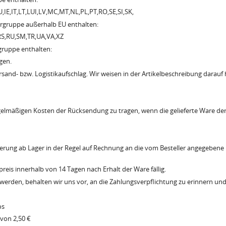
,IE,IT,LT,LUI,LV,MC,MT,NL,PL,PT,RO,SE,SI,SK,
rgruppe außerhalb EU enthalten:
RS,RU,SM,TR,UA,VA,XZ
gruppe enthalten:
gen.
ersand- bzw. Logistikaufschlag. Wir weisen in der Artikelbeschreibung darauf 
regelmäßigen Kosten der Rücksendung zu tragen, wenn die gelieferte Ware der 
ieferung ab Lager in der Regel auf Rechnung an die vom Besteller angegebene
reis innerhalb von 14 Tagen nach Erhalt der Ware fällig.
t werden, behalten wir uns vor, an die Zahlungsverpflichtung zu erinnern un
os
von 2,50 €