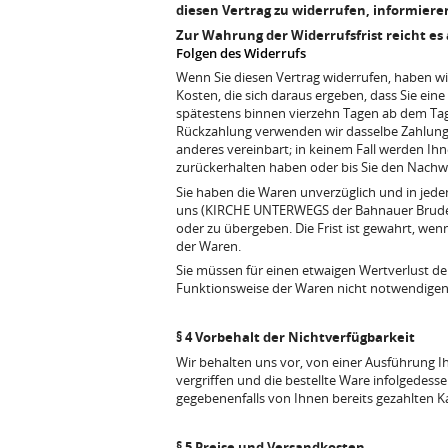
diesen Vertrag zu widerrufen, informiere
Zur Wahrung der Widerrufsfrist reicht es 
Folgen des Widerrufs
Wenn Sie diesen Vertrag widerrufen, haben wir
Kosten, die sich daraus ergeben, dass Sie ein
spätestens binnen vierzehn Tagen ab dem Tag 
Rückzahlung verwenden wir dasselbe Zahlungsm
anderes vereinbart; in keinem Fall werden Ih
zurückerhalten haben oder bis Sie den Nachwe
Sie haben die Waren unverzüglich und in jede
uns (KIRCHE UNTERWEGS der Bahnauer Brudersc
oder zu übergeben. Die Frist ist gewahrt, we
der Waren.
Sie müssen für einen etwaigen Wertverlust d
Funktionsweise der Waren nicht notwendigen
§ 4 Vorbehalt der Nichtverfügbarkeit
Wir behalten uns vor, von einer Ausführung Ihr
vergriffen und die bestellte Ware infolgedesse
gegebenenfalls von Ihnen bereits gezahlten Ka
§ 5 Preise und Versandkosten