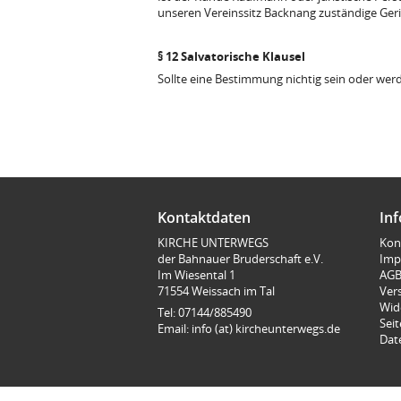
unseren Vereinssitz Backnang zuständige Geri
§ 12 Salvatorische Klausel
Sollte eine Bestimmung nichtig sein oder wer
Kontaktdaten
In
KIRCHE UNTERWEGS
Kon
der Bahnauer Bruderschaft e.V.
Imp
Im Wiesental 1
AG
71554 Weissach im Tal
Ver
Wid
Tel: 07144/885490
Sei
Email: info (at) kircheunterwegs.de
Dat