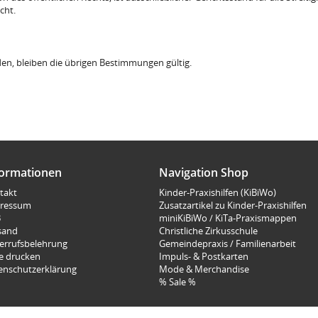
cht.
den, bleiben die übrigen Bestimmungen gültig.
formationen
Navigation Shop
takt
Kinder-Praxishilfen (KiBiWo)
ressum
Zusatzartikel zu Kinder-Praxishilfen
B
miniKiBiWo / KiTa-Praxismappen
sand
Christliche Zirkusschule
errufsbelehrung
Gemeindepraxis / Familienarbeit
te drucken
Impuls- & Postkarten
enschutzerklärung
Mode & Merchandise
% Sale %