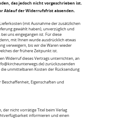
den, das jedoch nicht vorgeschrieben ist.
or Ablauf der Widerrufsfrist absenden.
r Lieferkosten (mit Ausnahme der zusätzlichen
ieferung gewählt haben), unverzüglich und
bei uns eingegangen ist. Für diese
 denn, mit Ihnen wurde ausdrücklich etwas
ng verweigern, bis wir die Waren wieder
lches der frühere Zeitpunkt ist.
n Widerruf dieses Vertrags unterrichten, an
 info@kircheunterwegs.de) zurückzusenden
gen die unmittelbaren Kosten der Rücksendung
 Beschaffenheit, Eigenschaften und
 der nicht vorrätige Titel beim Verlag
ichtverfügbarkeit informieren und einen