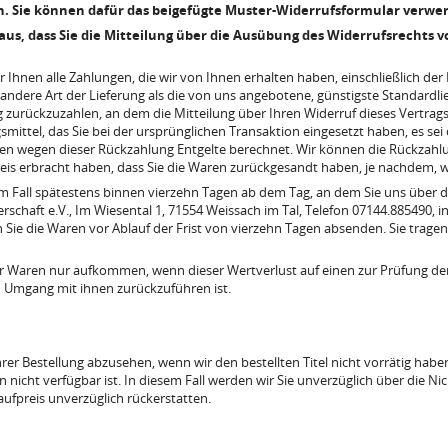
n. Sie können dafür das beigefügte Muster-Widerrufsformular verwen
aus, dass Sie die Mitteilung über die Ausübung des Widerrufsrechts v
 Ihnen alle Zahlungen, die wir von Ihnen erhalten haben, einschließlich de
e andere Art der Lieferung als die von uns angebotene, günstigste Standardl
zurückzuzahlen, an dem die Mitteilung über Ihren Widerruf dieses Vertrags 
ittel, das Sie bei der ursprünglichen Transaktion eingesetzt haben, es sei
nen wegen dieser Rückzahlung Entgelte berechnet. Wir können die Rückzahlu
is erbracht haben, dass Sie die Waren zurückgesandt haben, je nachdem, we
m Fall spätestens binnen vierzehn Tagen ab dem Tag, an dem Sie uns über de
haft e.V., Im Wiesental 1, 71554 Weissach im Tal, Telefon 07144.885490,
nn Sie die Waren vor Ablauf der Frist von vierzehn Tagen absenden. Sie tra
er Waren nur aufkommen, wenn dieser Wertverlust auf einen zur Prüfung der
 Umgang mit ihnen zurückzuführen ist.
er Bestellung abzusehen, wenn wir den bestellten Titel nicht vorrätig haben,
n nicht verfügbar ist. In diesem Fall werden wir Sie unverzüglich über die N
ufpreis unverzüglich rückerstatten.