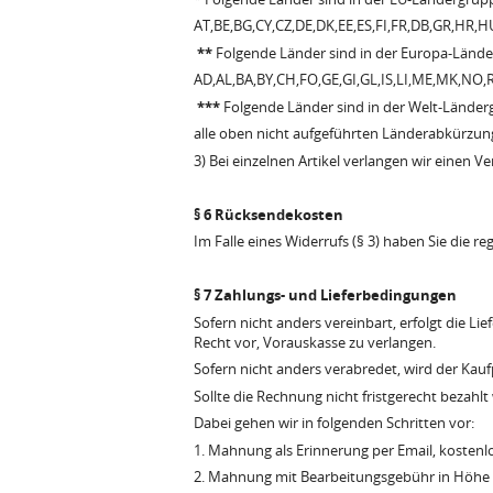
AT,BE,BG,CY,CZ,DE,DK,EE,ES,FI,FR,DB,GR,HR,HU
**
Folgende Länder sind in der Europa-Lände
AD,AL,BA,BY,CH,FO,GE,GI,GL,IS,LI,ME,MK,NO,
***
Folgende Länder sind in der Welt-Länder
alle oben nicht aufgeführten Länderabkürzun
3) Bei einzelnen Artikel verlangen wir einen V
§ 6 Rücksendekosten
Im Falle eines Widerrufs (§ 3) haben Sie die 
§ 7 Zahlungs- und Lieferbedingungen
Sofern nicht anders vereinbart, erfolgt die L
Recht vor, Vorauskasse zu verlangen.
Sofern nicht anders verabredet, wird der Kaufp
Sollte die Rechnung nicht fristgerecht bezahl
Dabei gehen wir in folgenden Schritten vor:
1. Mahnung als Erinnerung per Email, kostenl
2. Mahnung mit Bearbeitungsgebühr in Höhe 