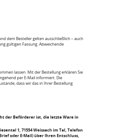
d dem Besteller gelten ausschließlich – auch
lung gültigen Fassung. Abweichende
ommen lassen. Mit der Bestellung erklären Sie
mgehend per E-Mail informiert. Die
tande, dass wir das in Ihrer Bestellung
t der Beförderer ist, die letzte Ware in
sental 1, 71554 Weissach im Tal, Telefon
rief oder E-Mail) über Ihren Entschluss,