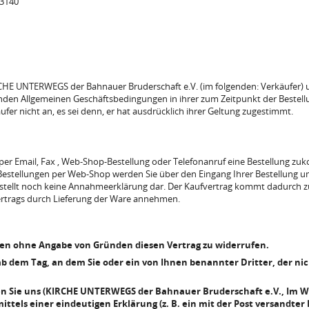
3140
CHE UNTERWEGS der Bahnauer Bruderschaft e.V. (im folgenden: Verkäufer) un
genden Allgemeinen Geschäftsbedingungen in ihrer zum Zeitpunkt der Bestel
fer nicht an, es sei denn, er hat ausdrücklich ihrer Geltung zugestimmt.
 per Email, Fax , Web-Shop-Bestellung oder Telefonanruf eine Bestellung zuk
 Bestellungen per Web-Shop werden Sie über den Eingang Ihrer Bestellung u
tellt noch keine Annahmeerklärung dar. Der Kaufvertrag kommt dadurch zus
ertrags durch Lieferung der Ware annehmen.
gen ohne Angabe von Gründen diesen Vertrag zu widerrufen.
ab dem Tag, an dem Sie oder ein von Ihnen benannter Dritter, der nich
 Sie uns (KIRCHE UNTERWEGS der Bahnauer Bruderschaft e.V., Im Wie
tels einer eindeutigen Erklärung (z. B. ein mit der Post versandter B