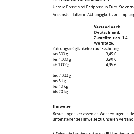
Unsere Preise sind Endpreise in Euro. Sie entha
Ansonsten fallen in Abhängigkeit von Empfän
Versand nach
Deutschland,
Zustellzeit ca. 1-4
Werktage.
Zahlungsmöglichkeiten
auf Rechnung
bis 500 g
3,45 €
bis 1.000 g
3,90 €
ab 1.000g
4,95 €
bis 2.000 g
bis 5 kg
bis 10 kg
bis 20 kg
Hinweise
Bestellungen verlassen an Wochentagen in der 
untenstehende Hinweise zu unseren Versand
*
Folgende Länder sind in der EU-Ländergrupp