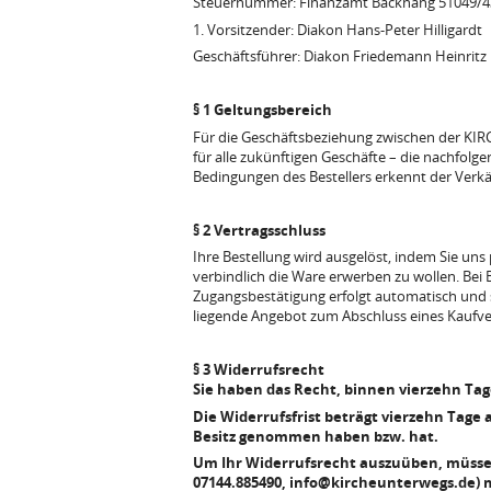
Steuernummer: Finanzamt Backnang 51049/4
1. Vorsitzender: Diakon Hans-Peter Hilligardt
Geschäftsführer: Diakon Friedemann Heinritz
§ 1 Geltungsbereich
Für die Geschäftsbeziehung zwischen der KIR
für alle zukünftigen Geschäfte – die nachfol
Bedingungen des Bestellers erkennt der Verkäu
§ 2 Vertragsschluss
Ihre Bestellung wird ausgelöst, indem Sie uns
verbindlich die Ware erwerben zu wollen. Bei
Zugangsbestätigung erfolgt automatisch und s
liegende Angebot zum Abschluss eines Kaufv
§ 3 Widerrufsrecht
Sie haben das Recht, binnen vierzehn Ta
Die Widerrufsfrist beträgt vierzehn Tage 
Besitz genommen haben bzw. hat.
Um Ihr Widerrufsrecht auszuüben, müssen
07144.885490, info@kircheunterwegs.de) mit