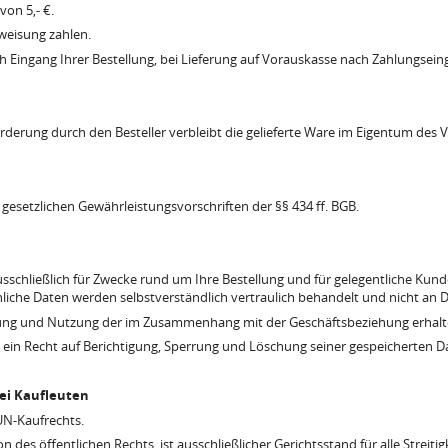
on 5,- €.
rweisung zahlen.
ach Eingang Ihrer Bestellung, bei Lieferung auf Vorauskasse nach Zahlungsein
orderung durch den Besteller verbleibt die gelieferte Ware im Eigentum des V
 gesetzlichen Gewährleistungsvorschriften der §§ 434 ff. BGB.
schließlich für Zwecke rund um Ihre Bestellung und für gelegentliche Ku
liche Daten werden selbstverständlich vertraulich behandelt und nicht an D
itung und Nutzung der im Zusammenhang mit der Geschäftsbeziehung erhalt
e ein Recht auf Berichtigung, Sperrung und Löschung seiner gespeicherten D
bei Kaufleuten
UN-Kaufrechts.
 des öffentlichen Rechts, ist ausschließlicher Gerichtsstand für alle Streiti