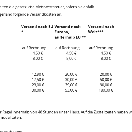
lten die gesetzliche Mehrwertsteuer, sofern sie anfällt.
gerland folgende Versandkosten an:
Versand nach EU
Versand nach
Versand nach
*
Europa,
Welt***
außerhalb EU **
auf Rechnung
auf Rechnung
auf Rechnung
4,50 €
4,50 €
4,50 €
8,00 €
8,00 €
8,00 €
12,90 €
20,00 €
20,00 €
17,50 €
30,00 €
50,00 €
23,00 €
39,00 €
90,00 €
30,00 €
53,00 €
180,00 €
Regel innerhalb von 48 Stunden unser Haus. Auf die Zustellzeiten haben wir 
modalitäten.
e enthalten: