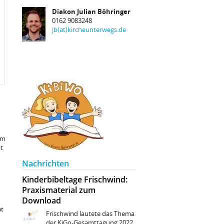
Diakon Julian Böhringer
0162 9083248
jb(at)kircheunterwegs.de
Im
t
Nachrichten
Kinderbibeltage Frischwind:
Praxismaterial zum
Download
at
Frischwind lautete das Thema
der KiGo-Gesamttagung 2022.