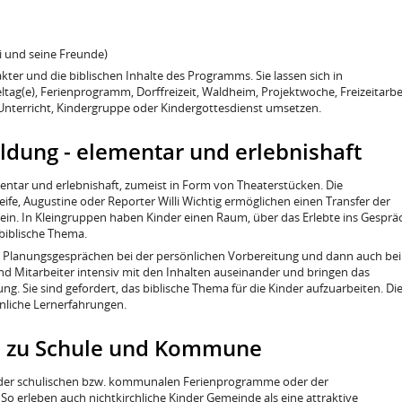
 und seine Freunde)
rakter und die biblischen Inhalte des Programms. Sie lassen sich in
tag(e), Ferienprogramm, Dorffreizeit, Waldheim, Projektwoche, Freizeitarbei
eli-Unterricht, Kindergruppe oder Kindergottesdienst umsetzen.
Bildung - elementar und erlebnishaft
mentar und erlebnishaft, zumeist in Form von Theaterstücken. Die
ife, Augustine oder Reporter Willi Wichtig ermöglichen einen Transfer der
inein. In Kleingruppen haben Kinder einen Raum, über das Erlebte ins Gesprä
biblische Thema.
en Planungsgesprächen bei der persönlichen Vorbereitung und dann auch bei
und Mitarbeiter intensiv mit den Inhalten auseinander und bringen das
. Sie sind gefordert, das biblische Thema für die Kinder aufzuarbeiten. Di
nliche Lernerfahrungen.
n zu Schule und Kommune
l der schulischen bzw. kommunalen Ferienprogramme oder der
o erleben auch nichtkirchliche Kinder Gemeinde als eine attraktive