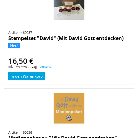
Artikelnr 60037
Stempelset "David" (Mit David Gott entdecken)
Neu!
16,50 €
inkl. 7% Mwst. , zzgl.
Versand
In den Warenkorb
Artikelnr 60036
Medienpaket zu "Mit David Gott entdecken"