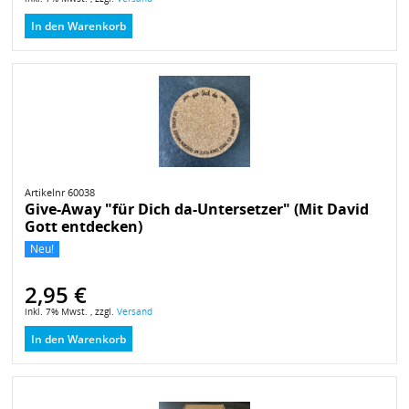
In den Warenkorb
Artikelnr 60038
Give-Away "für Dich da-Untersetzer" (Mit David
Gott entdecken)
Neu!
2,95 €
inkl. 7% Mwst. , zzgl.
Versand
In den Warenkorb