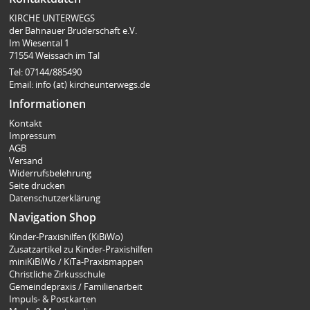
KIRCHE UNTERWEGS
der Bahnauer Bruderschaft e.V.
Im Wiesental 1
71554 Weissach im Tal
Tel: 07144/885490
Email: info (at) kircheunterwegs.de
Informationen
Kontakt
Impressum
AGB
Versand
Widerrufsbelehrung
Seite drucken
Datenschutzerklärung
Navigation Shop
Kinder-Praxishilfen (KiBiWo)
Zusatzartikel zu Kinder-Praxishilfen
miniKiBiWo / KiTa-Praxismappen
Christliche Zirkusschule
Gemeindepraxis / Familienarbeit
Impuls- & Postkarten