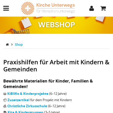
Shop
Praxishilfen für Arbeit mit Kindern &
Gemeinden
Bewährte Materialien für Kinder, Familien &
Gemeinden!
📖
KiBiWo & Kinderprojekte
(6–12 Jahre)
📦
Zusatzartikel
für dein Projekt mit Kindern
🎪
Christliche Zirkusschule
(6–12 Jahre)
📚
Kita & Kindergruppen
(3–5 Jahre)