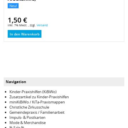
Neu!
1,50 €
inkl. 7% Mwst. , zzgl.
Versand
In den Warenkorb
Navigation
Kinder-Praxishilfen (KiBiWo)
Zusatzartikel zu Kinder-Praxishilfen
miniKiBiWo / KiTa-Praxismappen
Christliche Zirkusschule
Gemeindepraxis / Familienarbeit
Impuls- & Postkarten
Mode & Merchandise
% Sale %