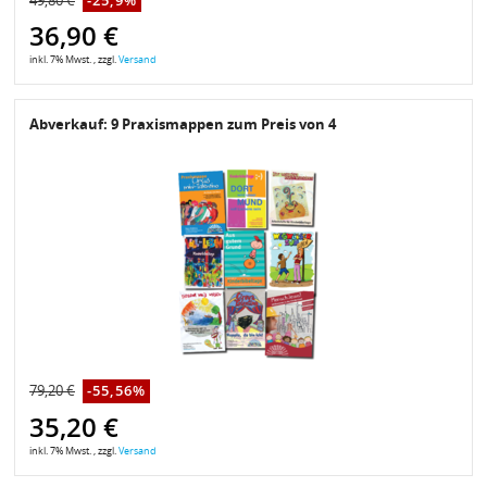
49,80 €
-25,9%
36,90 €
inkl. 7% Mwst. , zzgl.
Versand
Abverkauf: 9 Praxismappen zum Preis von 4
79,20 €
-55,56%
35,20 €
inkl. 7% Mwst. , zzgl.
Versand