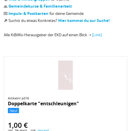
🙏
Gemeindekurse & Familienarbeit
💌
Impuls- & Postkarten
für deine Gemeinde
🔎 Suchst du etwas Konkretes?
Hier kommst du zur Suche!
Alle KiBiWo-Herausgeber der EKD auf einen Blick ➝
[Link]
Artikelnr p016
Doppelkarte "entschleunigen"
Neu!
1,00 €
inkl. 7% Mwst. , zzgl.
Versand