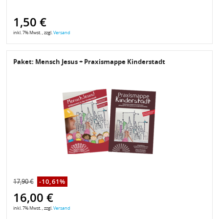
1,50 €
inkl. 7% Mwst. , zzgl.
Versand
Paket: Mensch Jesus + Praxismappe Kinderstadt
17,90 €
-10,61%
16,00 €
inkl. 7% Mwst. , zzgl.
Versand