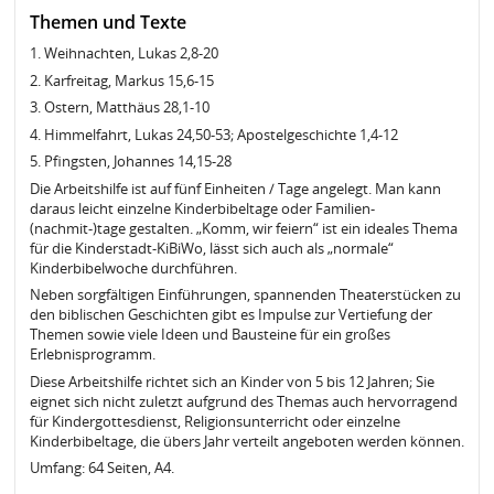
Themen und Texte
1. Weihnachten, Lukas 2,8-20
2. Karfreitag, Markus 15,6-15
3. Ostern, Matthäus 28,1-10
4. Himmelfahrt, Lukas 24,50-53; Apostelgeschichte 1,4-12
5. Pfingsten, Johannes 14,15-28
Die Arbeitshilfe ist auf fünf Einheiten / Tage angelegt. Man kann
daraus leicht einzelne Kinderbibeltage oder Familien-
(nachmit-)tage gestalten. „Komm, wir feiern“ ist ein ideales Thema
für die Kinderstadt-KiBiWo, lässt sich auch als „normale“
Kinderbibelwoche durchführen.
Neben sorgfältigen Einführungen, spannenden Theaterstücken zu
den biblischen Geschichten gibt es Impulse zur Vertiefung der
Themen sowie viele Ideen und Bausteine für ein großes
Erlebnisprogramm.
Diese Arbeitshilfe richtet sich an Kinder von 5 bis 12 Jahren; Sie
eignet sich nicht zuletzt aufgrund des Themas auch hervorragend
für Kindergottesdienst, Religionsunterricht oder einzelne
Kinderbibeltage, die übers Jahr verteilt angeboten werden können.
Umfang: 64 Seiten, A4.