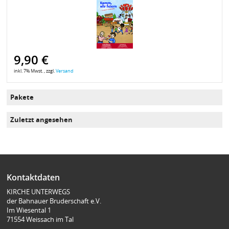
9,90 €
inkl. 7% Mwst. , zzgl.
Versand
Pakete
Zuletzt angesehen
Kontaktdaten
KIRCHE UNTERWEGS
der Bahnauer Bruderschaft e.V.
Im Wiesental 1
71554 Weissach im Tal