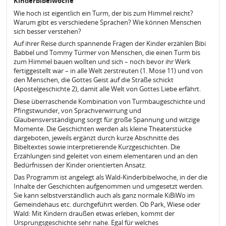
Kinderbibelwoche
Wie hoch ist eigentlich ein Turm, der bis zum Himmel reicht?
Warum gibt es verschiedene Sprachen? Wie können Menschen
sich besser verstehen?
Auf ihrer Reise durch spannende Fragen der Kinder erzählen Bibi
Babbel und Tommy Türmer von Menschen, die einen Turm bis
zum Himmel bauen wollten und sich – noch bevor ihr Werk
fertiggestellt war – in alle Welt zerstreuten (1. Mose 11) und von
den Menschen, die Gottes Geist auf die Straße schickt
(Apostelgeschichte 2), damit alle Welt von Gottes Liebe erfährt.
Diese überraschende Kombination von Turmbaugeschichte und
Pfingstwunder, von Sprachverwirrung und
Glaubensverständigung sorgt für große Spannung und witzige
Momente. Die Geschichten werden als kleine Theaterstücke
dargeboten, jeweils ergänzt durch kurze Abschnitte des
Bibeltextes sowie interpretierende Kurzgeschichten. Die
Erzählungen sind geleitet von einem elementaren und an den
Bedürfnissen der Kinder orientierten Ansatz.
Das Programm ist angelegt als Wald-Kinderbibelwoche, in der die
Inhalte der Geschichten aufgenommen und umgesetzt werden.
Sie kann selbstverständlich auch als ganz normale KiBiWo im
Gemeindehaus etc. durchgeführt werden. Ob Park, Wiese oder
Wald: Mit Kindern draußen etwas erleben, kommt der
Ursprungsgeschichte sehr nahe. Egal für welches