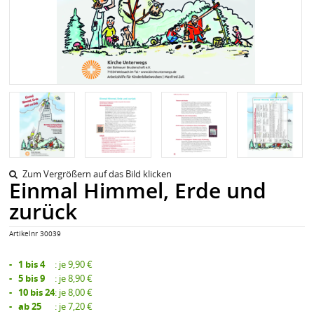
Zum Vergrößern auf das Bild klicken
Einmal Himmel, Erde und
zurück
Artikelnr 30039
- 1 bis 4
:
je 9,90 €
- 5 bis 9
:
je 8,90 €
- 10 bis 24
:
je 8,00 €
- ab 25
:
je 7,20 €