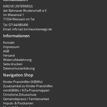
KIRCHE UNTERWEGS
der Bahnauer Bruderschaft e.V.
Im Wiesental 1
71554 Weissach im Tal
Tel: 07144/885490
Email: info (at) kircheunterwegs.de
Informationen
Kontakt
Impressum
AGB
Versand
Widerrufsbelehrung
Seite drucken
Datenschutzerklärung
Navigation Shop
Kinder-Praxishilfen (KiBiWo)
Zusatzartikel zu Kinder-Praxishilfen
miniKiBiWo / KiTa-Praxismappen
Christliche Zirkusschule
Gemeindepraxis / Familienarbeit
Impuls- & Postkarten