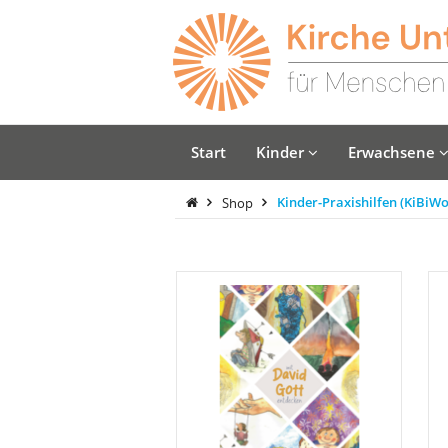
Start
Kinder
Erwachsene
Shop
Kinder-Praxishilfen (KiBiWo