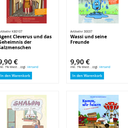
rtikelnr K80107
Artikelnr 30037
Agent Cleverus und das
Wassi und seine
Geheimnis der
Freunde
Salzmenschen
9,90 €
9,90 €
nkl. 7% Mwst. , zzgl.
Versand
inkl. 7% Mwst. , zzgl.
Versand
In den Warenkorb
In den Warenkorb