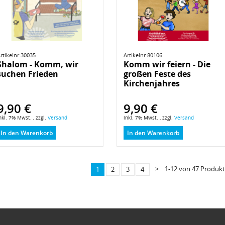
rtikelnr 30035
Artikelnr 80106
Shalom - Komm, wir
Komm wir feiern - Die
suchen Frieden
großen Feste des
Kirchenjahres
9,90 €
9,90 €
nkl. 7% Mwst. , zzgl.
Versand
inkl. 7% Mwst. , zzgl.
Versand
In den Warenkorb
In den Warenkorb
1-12 von 47 Produk
>
1
2
3
4