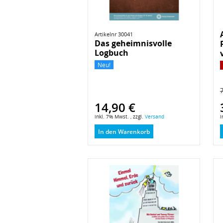
Artikelnr 30041
Das geheimnisvolle
Logbuch
Neu!
7
14,90 €
inkl. 7% Mwst. , zzgl.
Versand
i
In den Warenkorb