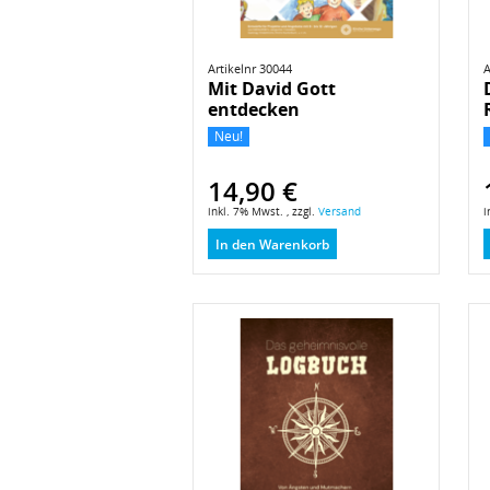
Artikelnr 30044
A
Mit David Gott
entdecken
Neu!
14,90 €
inkl. 7% Mwst. , zzgl.
Versand
i
In den Warenkorb