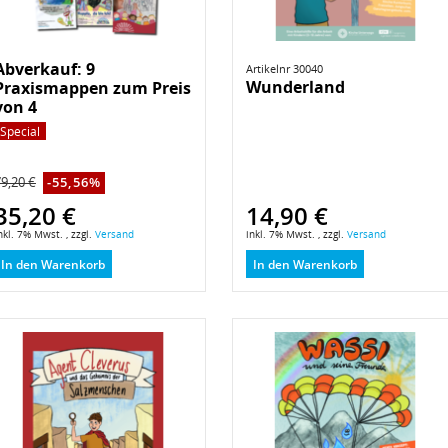
Abverkauf: 9
Artikelnr 30040
Wunderland
Praxismappen zum Preis
von 4
Special
9,20 €
-55,56%
35,20 €
14,90 €
nkl. 7% Mwst. , zzgl.
Versand
inkl. 7% Mwst. , zzgl.
Versand
In den Warenkorb
In den Warenkorb