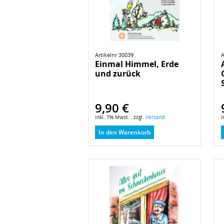
Artikelnr 30039
A
Einmal Himmel, Erde
und zurück
9,90 €
inkl. 7% Mwst. , zzgl.
Versand
i
In den Warenkorb