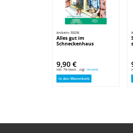
Artikelnr 30036
A
Alles gut im
Schneckenhaus
9,90 €
inkl. 7% Mwst. , zzgl.
Versand
i
In den Warenkorb